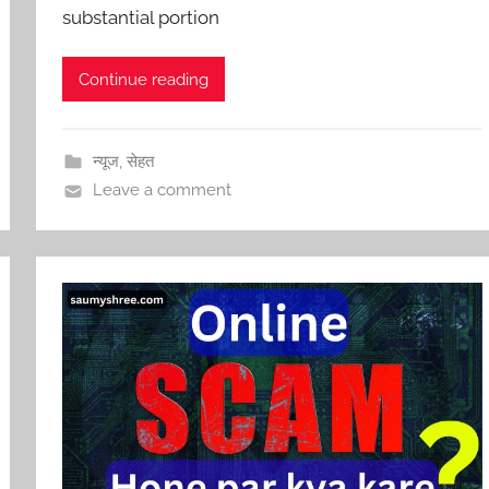
substantial portion
Continue reading
न्यूज
,
सेहत
Leave a comment