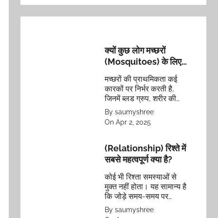
क्यों कुछ लोग मच्छरों
(Mosquitoes) के लिए
अधिक आकर्षक होते हैं?
मच्छरों की प्राथमिकता कई
जानिये ऐसा क्यों होता है?
कारकों पर निर्भर करती है,
जिनमें ब्लड ग्रुप, शरीर की
गंध, कपड़ों का रंग, शरीर का
By saumyshree
तापमान और अनुवांशिक
On Apr 2, 2025
विशेषताएं शामिल हैं।
(Relationship) रिश्ते में
सबसे महत्वपूर्ण क्या है?
कोई भी रिश्ता समस्याओं से
मुक्त नहीं होता। यह सामान्य है
कि जोड़े समय-समय पर
समस्याओं का सामना करते हैं।
By saumyshree
सबसे अहम यह है कि वे इन