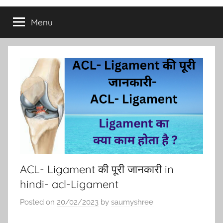
Menu
ACL- Ligament की पूरी जानकारी in
hindi- acl-Ligament
Posted on
20/02/2023
by
saumyshree