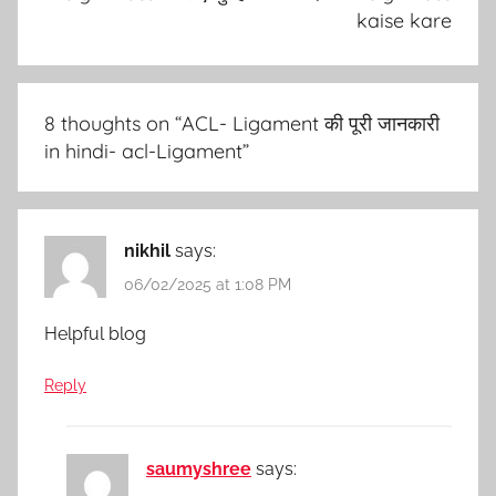
kaise kare
8 thoughts on “
ACL- Ligament की पूरी जानकारी
in hindi- acl-Ligament
”
nikhil
says:
06/02/2025 at 1:08 PM
Helpful blog
Reply
saumyshree
says: