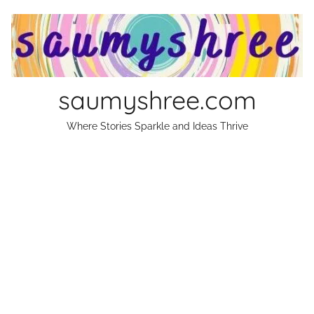
Skip
to
content
saumyshree.com
Where Stories Sparkle and Ideas Thrive