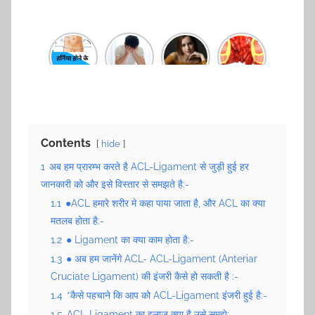
हर्निया होने
हमें नींद
वजन
लैट्रिन में
के क्या
क्यों नहीं
घटाने के
खून क्यों
क्या कारण
आती है ?
लिए
आता है
है –
अपनाएं
Hernia
10
Surger
आसान
y Cost
उपाय
Contents
hide
1
अब हम प्रारम्भ करते है ACL-Ligament से जुड़ी हुई हर
जानकारी को और इसे विस्तार से समझते है:-
1.1
●ACL हमारे शरीर मे कहा पाया जाता है, और ACL का क्या
मतलब होता है:-
1.2
● Ligament का क्या काम होता है:-
1.3
● अब हम जानेंगे ACL- ACL-Ligament (Anteriar
Cruciate Ligament) की इंजरी कैसे हो सकती है :-
1.4
*कैसे पहचाने कि आप को ACL-Ligament इंजरी हुई है:-
1.5
ACL-Ligament का इलाज क्या है उसे समझे:-