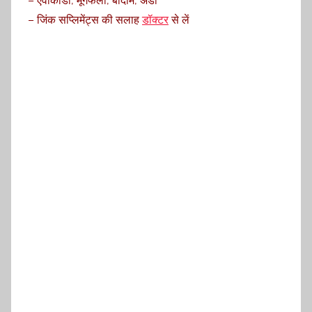
– एवोकाडो, मूंगफली, बादाम, अंडा
– जिंक सप्लिमेंट्स की सलाह
डॉक्टर
से लें