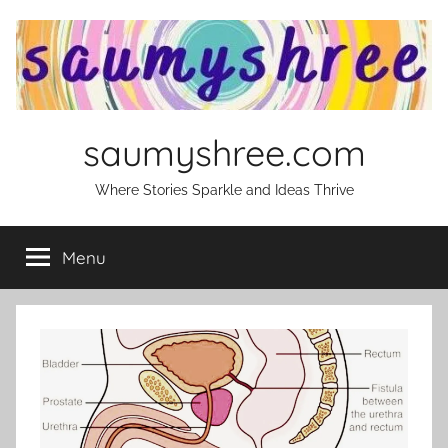
Skip
to
content
saumyshree.com
Where Stories Sparkle and Ideas Thrive
Menu