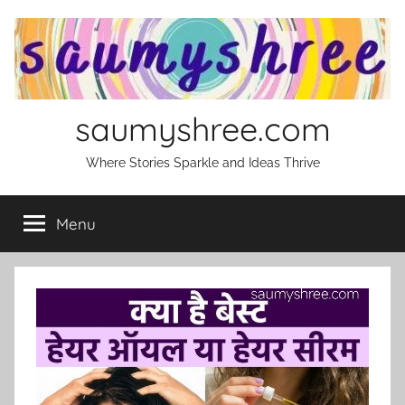
Skip
to
content
saumyshree.com
Where Stories Sparkle and Ideas Thrive
Menu