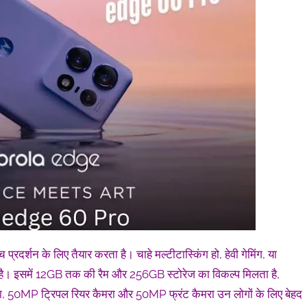
शन के लिए तैयार करता है। चाहे मल्टीटास्किंग हो, हेवी गेमिंग, या
ा है। इसमें 12GB तक की रैम और 256GB स्टोरेज का विकल्प मिलता है,
वा, 50MP ट्रिपल रियर कैमरा और 50MP फ्रंट कैमरा उन लोगों के लिए बेहद