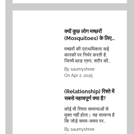
क्यों कुछ लोग मच्छरों
(Mosquitoes) के लिए
अधिक आकर्षक होते हैं?
मच्छरों की प्राथमिकता कई
जानिये ऐसा क्यों होता है?
कारकों पर निर्भर करती है,
जिनमें ब्लड ग्रुप, शरीर की
गंध, कपड़ों का रंग, शरीर का
By saumyshree
तापमान और अनुवांशिक
On Apr 2, 2025
विशेषताएं शामिल हैं।
(Relationship) रिश्ते में
सबसे महत्वपूर्ण क्या है?
कोई भी रिश्ता समस्याओं से
मुक्त नहीं होता। यह सामान्य है
कि जोड़े समय-समय पर
समस्याओं का सामना करते हैं।
By saumyshree
सबसे अहम यह है कि वे इन