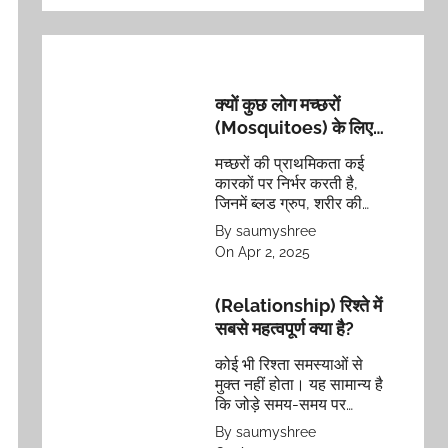
क्यों कुछ लोग मच्छरों
(Mosquitoes) के लिए
अधिक आकर्षक होते हैं?
मच्छरों की प्राथमिकता कई
जानिये ऐसा क्यों होता है?
कारकों पर निर्भर करती है,
जिनमें ब्लड ग्रुप, शरीर की
गंध, कपड़ों का रंग, शरीर का
By saumyshree
तापमान और अनुवांशिक
On Apr 2, 2025
विशेषताएं शामिल हैं।
(Relationship) रिश्ते में
सबसे महत्वपूर्ण क्या है?
कोई भी रिश्ता समस्याओं से
मुक्त नहीं होता। यह सामान्य है
कि जोड़े समय-समय पर
समस्याओं का सामना करते हैं।
By saumyshree
सबसे अहम यह है कि वे इन